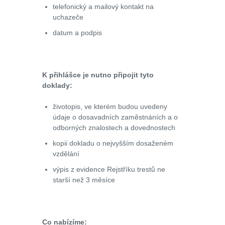
telefonický a mailový kontakt na
uchazeče
datum a podpis
K přihlášce je nutno připojit tyto
doklady:
životopis, ve kterém budou uvedeny
údaje o dosavadních zaměstnáních a o
odborných znalostech a dovednostech
kopii dokladu o nejvyšším dosaženém
vzdělání
výpis z evidence Rejstříku trestů ne
starší než 3 měsíce
Co nabízíme: